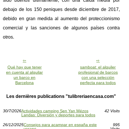
sido buenos últimamente, con una caída media por
debajo de los 150 peniques desde diciembre de 2017,
debido en gran medida al aumento del proteccionismo
comercial y las sanciones de algunos países contra
otros.
Qué hay que tener
samboat: el alquiler
en cuenta al alquilar
profesional de barcos
un barco en
con una selección
Barcelona
perfecta para todos
Les dernières publications "tulibreriaencasa.com"
30/7/2026
Actividades camping Sen Yan Mézos
42 Visits
Landas: Diversión y deportes para todos
26/12/2025
Consejos para acampar en españa este
995
verano
Visits