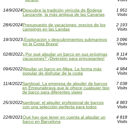
14/9/2024
Descubre la tradición vinícola de Bodega
1 951
Lanzarote, la más antigua de las Canarias
Visits
28/6/2024
Presupuesto de vacaciones: precios de los
2 193
campings en las Landas
Visits
19/3/2023
¡Exploración y descubrimientos submarinos
3 096
en la Costa Brava!
Visits
02/8/2022
¿Por qué alquilar un barco en sus próximas
8 114
vacaciones? ¡Diversión para principiantes!
Visits
09/6/2022
Alquilar un barco en Altea: La forma más
4 984
popular de disfrutar de la costa
Visits
11/4/2022
Samboat: La empresa de alquiler de barcos
7 038
en Empuriabrava que le ofrece cualquier tipo
Visits
de barco para diferentes viajes
25/3/2022
samboat: el alquiler profesional de barcos
4 983
con una selección perfecta para todos
Visits
22/8/2021
Qué hay que tener en cuenta al alquilar un
4 818
barco en Barcelona
Visits