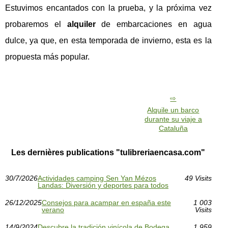
Estuvimos encantados con la prueba, y la próxima vez
probaremos el
alquiler
de embarcaciones en agua
dulce, ya que, en esta temporada de invierno, esta es la
propuesta más popular.
Alquile un barco
durante su viaje a
Cataluña
Les dernières publications "tulibreriaencasa.com"
30/7/2026
Actividades camping Sen Yan Mézos
49 Visits
Landas: Diversión y deportes para todos
26/12/2025
Consejos para acampar en españa este
1 003
verano
Visits
14/9/2024
Descubre la tradición vinícola de Bodega
1 959