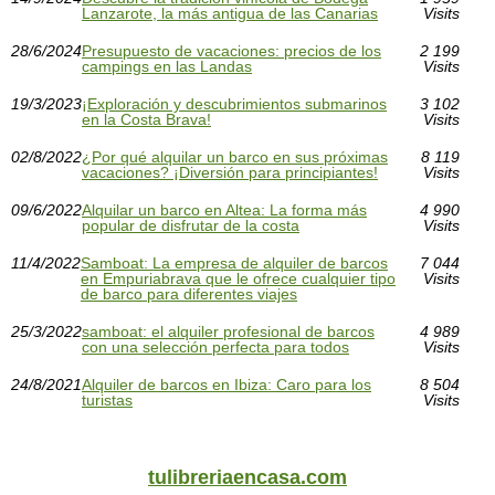
Lanzarote, la más antigua de las Canarias
Visits
28/6/2024
Presupuesto de vacaciones: precios de los
2 199
campings en las Landas
Visits
19/3/2023
¡Exploración y descubrimientos submarinos
3 102
en la Costa Brava!
Visits
02/8/2022
¿Por qué alquilar un barco en sus próximas
8 119
vacaciones? ¡Diversión para principiantes!
Visits
09/6/2022
Alquilar un barco en Altea: La forma más
4 990
popular de disfrutar de la costa
Visits
11/4/2022
Samboat: La empresa de alquiler de barcos
7 044
en Empuriabrava que le ofrece cualquier tipo
Visits
de barco para diferentes viajes
25/3/2022
samboat: el alquiler profesional de barcos
4 989
con una selección perfecta para todos
Visits
24/8/2021
Alquiler de barcos en Ibiza: Caro para los
8 504
turistas
Visits
tulibreriaencasa.com