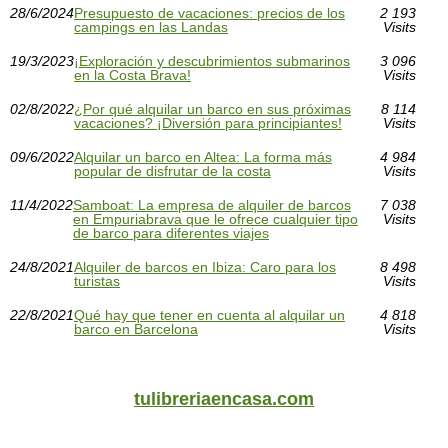
28/6/2024
Presupuesto de vacaciones: precios de los
2 193
campings en las Landas
Visits
19/3/2023
¡Exploración y descubrimientos submarinos
3 096
en la Costa Brava!
Visits
02/8/2022
¿Por qué alquilar un barco en sus próximas
8 114
vacaciones? ¡Diversión para principiantes!
Visits
09/6/2022
Alquilar un barco en Altea: La forma más
4 984
popular de disfrutar de la costa
Visits
11/4/2022
Samboat: La empresa de alquiler de barcos
7 038
en Empuriabrava que le ofrece cualquier tipo
Visits
de barco para diferentes viajes
24/8/2021
Alquiler de barcos en Ibiza: Caro para los
8 498
turistas
Visits
22/8/2021
Qué hay que tener en cuenta al alquilar un
4 818
barco en Barcelona
Visits
tulibreriaencasa.com