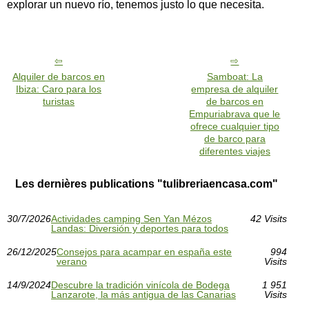
explorar un nuevo río, tenemos justo lo que necesita.
Alquiler de barcos en
Samboat: La
Ibiza: Caro para los
empresa de alquiler
turistas
de barcos en
Empuriabrava que le
ofrece cualquier tipo
de barco para
diferentes viajes
Les dernières publications "tulibreriaencasa.com"
30/7/2026
Actividades camping Sen Yan Mézos
42 Visits
Landas: Diversión y deportes para todos
26/12/2025
Consejos para acampar en españa este
994
verano
Visits
14/9/2024
Descubre la tradición vinícola de Bodega
1 951
Lanzarote, la más antigua de las Canarias
Visits