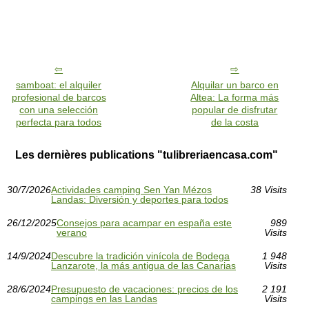
samboat: el alquiler
Alquilar un barco en
profesional de barcos
Altea: La forma más
con una selección
popular de disfrutar
perfecta para todos
de la costa
Les dernières publications "tulibreriaencasa.com"
30/7/2026
Actividades camping Sen Yan Mézos
38 Visits
Landas: Diversión y deportes para todos
26/12/2025
Consejos para acampar en españa este
989
verano
Visits
14/9/2024
Descubre la tradición vinícola de Bodega
1 948
Lanzarote, la más antigua de las Canarias
Visits
28/6/2024
Presupuesto de vacaciones: precios de los
2 191
campings en las Landas
Visits