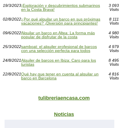
19/3/2023
¡Exploración y descubrimientos submarinos
3 093
en la Costa Brava!
Visits
02/8/2022
¿Por qué alquilar un barco en sus próximas
8 111
vacaciones? ¡Diversión para principiantes!
Visits
09/6/2022
Alquilar un barco en Altea: La forma más
4 980
popular de disfrutar de la costa
Visits
25/3/2022
samboat: el alquiler profesional de barcos
4 979
con una selección perfecta para todos
Visits
24/8/2021
Alquiler de barcos en Ibiza: Caro para los
8 495
turistas
Visits
22/8/2021
Qué hay que tener en cuenta al alquilar un
4 816
barco en Barcelona
Visits
tulibreriaencasa.com
Noticias
Actividades camping Sen Yan...